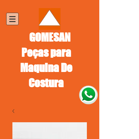
GOMESAN
Peças para
Maquina De
Costura