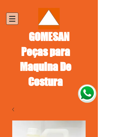
GOMESAN
Peças para
Maquina De
Costura