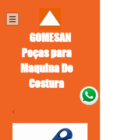
GOMESAN
Peças para
Maquina De
Costura