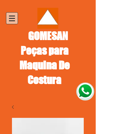
GOMESAN
Peças para
Maquina De
Costura