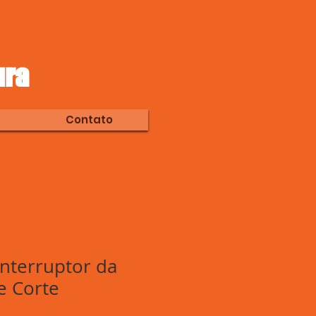
ura
Contato
nterruptor da
e Corte