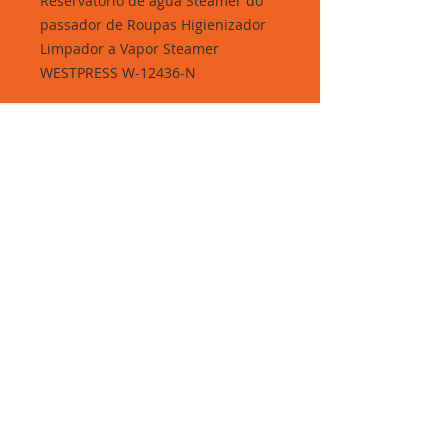
Reservatório de água Steamer do
passador de Roupas Higienizador
Limpador a Vapor Steamer
WESTPRESS W-12436-N
Tanque de água transparente na
cor FUME com alça para locomoção;
Capacidade de aproximadamente:
1,500 ml;
Rua Elisa Whitaker, 285 - Brás, São Paulo-SP.
Segunda à sexta: 06h30 às 16h30 - Sábados:
07h00 às 12h00.
Telefones:
11 3311-8422
/
11 99310-6462
(WhatsApp).
Gomesan Comércio e Representações LTDA.