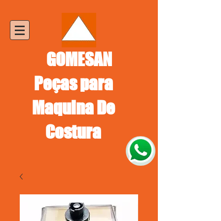
GOMESAN
Peças para
Maquina De
Costura