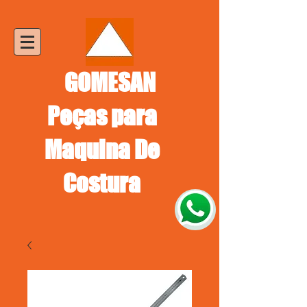
GOMESAN
Peças para
Maquina De
Costura