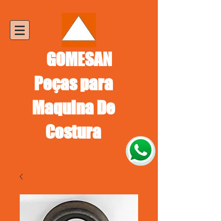
GOMESAN
Peças para
Maquina De
Costura