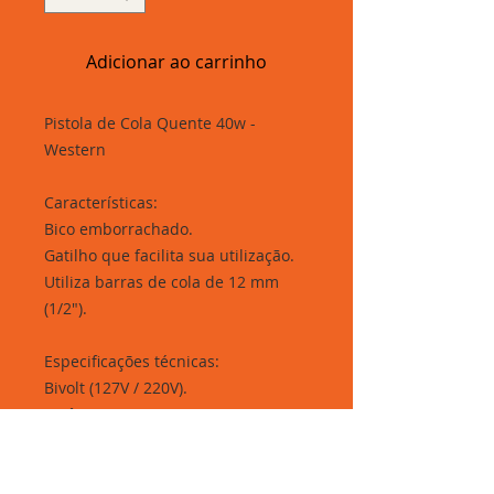
Adicionar ao carrinho
Pistola de Cola Quente 40w -
Western
Características:
Bico emborrachado.
Gatilho que facilita sua utilização.
Utiliza barras de cola de 12 mm
(1/2").
Especificações técnicas:
Bivolt (127V / 220V).
Potência 40 W.
Cabo e plug segundo as normas do
INMETRO.
Secagem em 60 segundos.