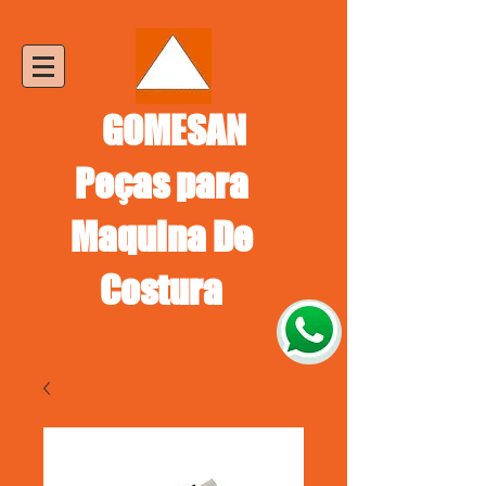
GOMESAN
Peças para
Maquina De
Costura