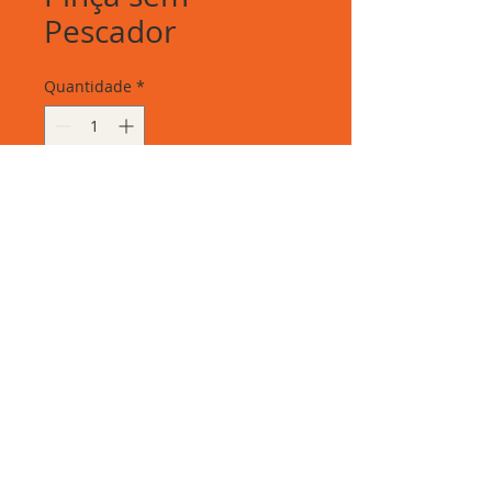
Pescador
Quantidade
*
Adicionar ao carrinho
Pinça sem Pescador
Rua Elisa Whitaker, 285 - Brás, São Paulo-SP.
Segunda à sexta: 06h30 às 16h30 - Sábados:
07h00 às 12h00.
Telefones:
11 3311-8422
/
11 99310-6462
(WhatsApp).
Gomesan Comércio e Representações LTDA.