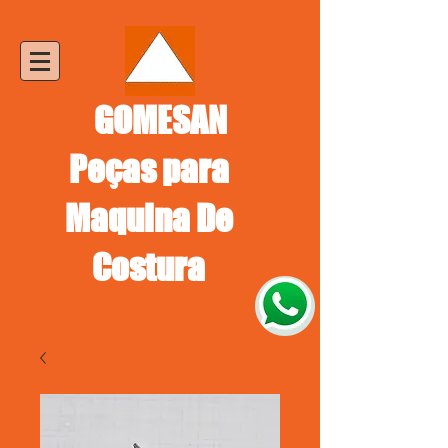
GOMESAN
Peças para
Maquina De
Costura