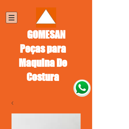
GOMESAN
Peças para
Maquina De
Costura