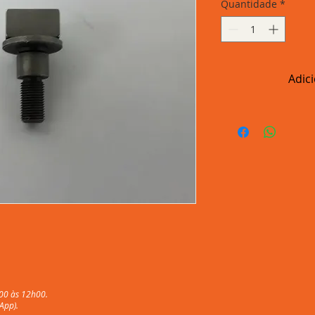
Quantidade
*
Adic
00 às 12h00.
App).