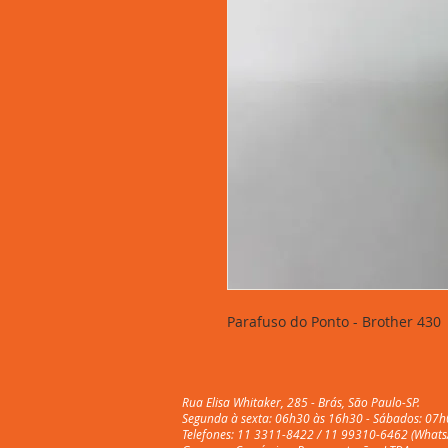
Parafuso do Ponto - Brother 430
Rua Elisa Whitaker, 285 - Brás, São Paulo-SP.
Segunda à sexta: 06h30 às 16h30 - Sábados: 07h
Telefones: 11 3311-8422 / 11 99310-6462 (Whats