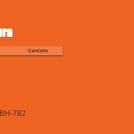
ura
Contato
LBH-782