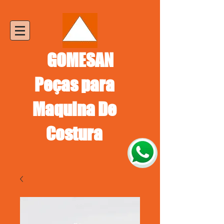
GOMESAN
Peças para
Maquina De
Costura