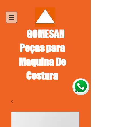
GOMESAN
Peças para
Maquina De
Costura