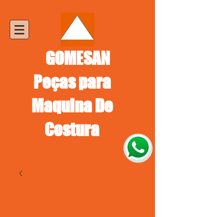
GOMESAN
Peças para
Maquina De
Costura