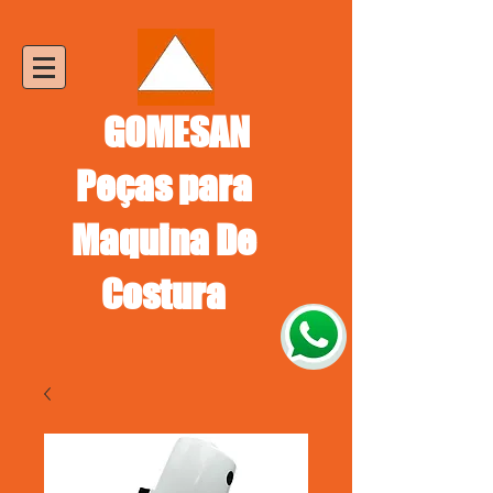
GOMESAN
Peças para
Maquina De
Costura