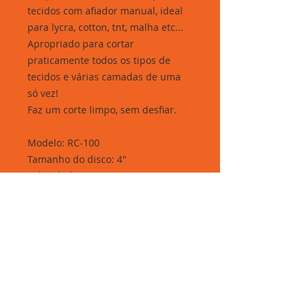
tecidos com afiador manual, ideal
para lycra, cotton, tnt, malha etc...
Apropriado para cortar
praticamente todos os tipos de
tecidos e várias camadas de uma
só vez!
Faz um corte limpo, sem desfiar.
Modelo: RC-100
Tamanho do disco: 4"
Velocidade: 800 RPM
Formato do disco: Octagonal
Capacidade de corte: 25 mm
Potência: 300 Watts
Peso: 2,9 Kg
Frequencia: 50/60 HZ
Voltagem: 110V ou 220V