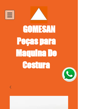
GOMESAN
Peças para
Maquina De
Costura