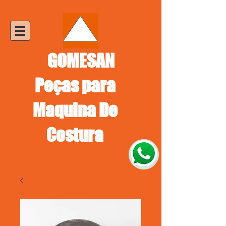
GOMESAN
Peças para
Maquina De
Costura