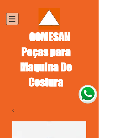
GOMESAN
Peças para
Maquina De
Costura