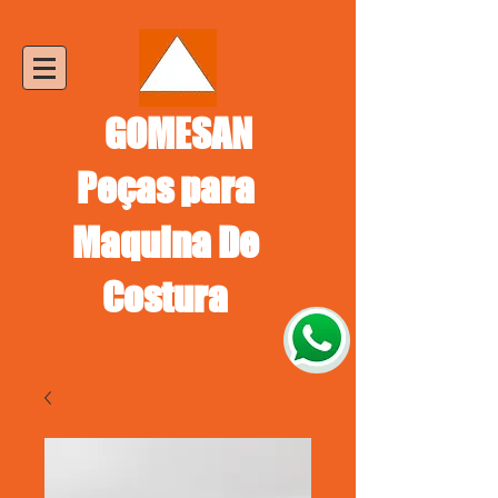
GOMESAN
Peças para
Maquina De
Costura