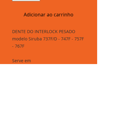
Adicionar ao carrinho
DENTE DO INTERLOCK PESADO
modelo Siruba 737F/D - 747F - 757F
- 767F
Serve em
- Gemsy
- Yamata Fy33 - Fy44
- Zoje Zj757B
- Lanmax Fy55 - Fy44
- Sun Special SS8803W - SS8804bk
Rua Elisa Whitaker, 285 - Brás, São Paulo-SP.
Segunda à sexta: 06h30 às 16h30 - Sábados: