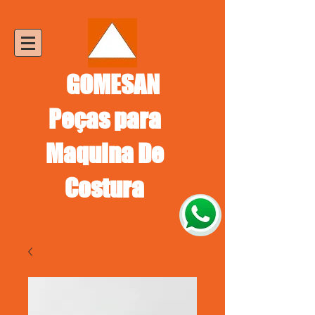
GOMESAN
Peças para
Maquina De
Costura