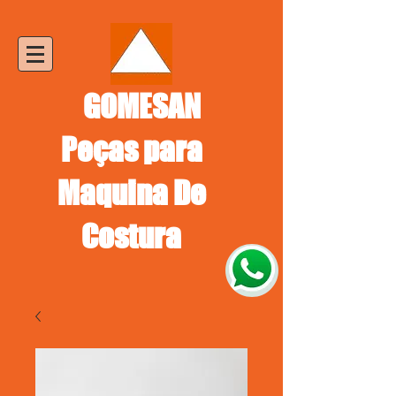
GOMESAN
Peças para
Maquina De
Costura