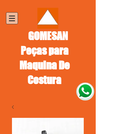
GOMESAN
Peças para
Maquina De
Costura