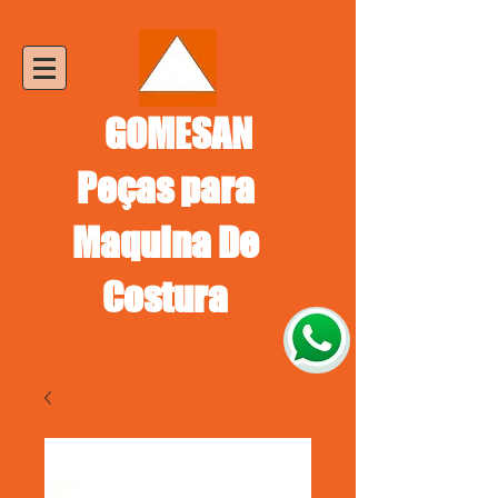
GOMESAN
Peças para
Maquina De
Costura