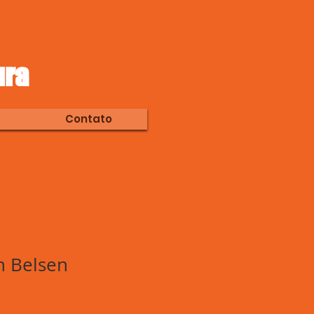
ura
Contato
n Belsen