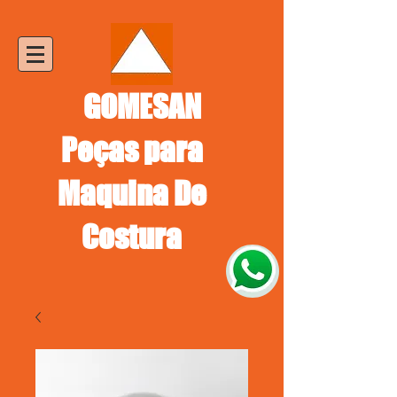
GOMESAN
Peças para
Maquina De
Costura