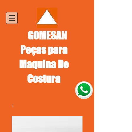
GOMESAN
Peças para
Maquina De
Costura