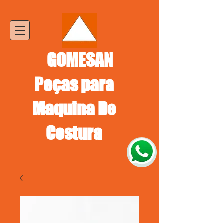
GOMESAN
Peças para
Maquina De
Costura