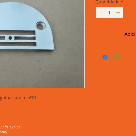
Quantidade
*
Adic
gulhas até o nº21
00 às 12h00.
App).