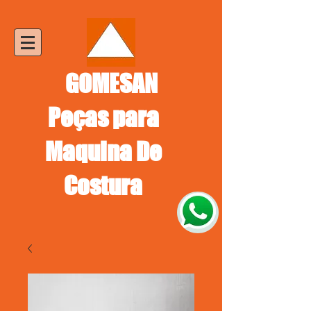
GOMESAN
Peças para
Maquina De
Costura