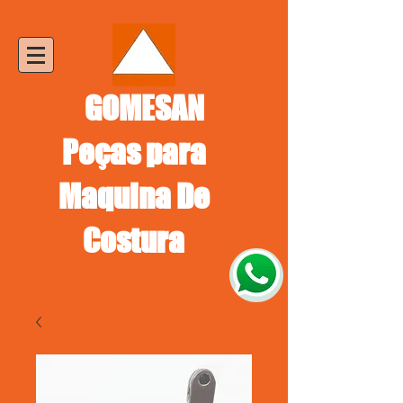
GOMESAN
Peças para
Maquina De
Costura