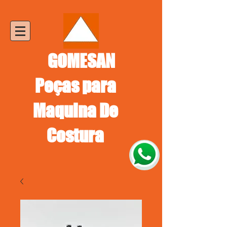
GOMESAN
Peças para
Maquina De
Costura