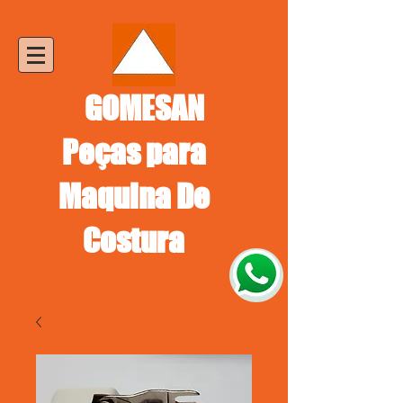
GOMESAN
Peças para
Maquina De
Costura