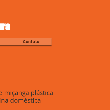
ura
Contato
e miçanga plástica
ina doméstica