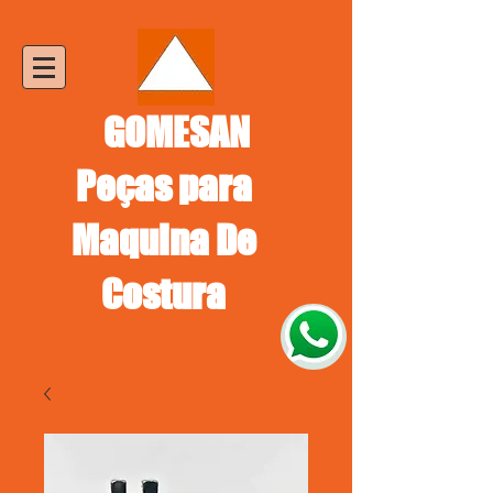
GOMESAN
Peças para
Maquina De
Costura