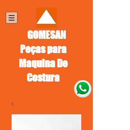
GOMESAN
Peças para
Maquina De
Costura