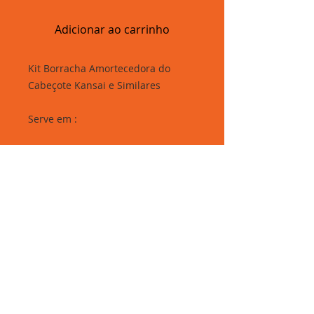
Adicionar ao carrinho
Kit Borracha Amortecedora do
Cabeçote Kansai e Similares
Serve em :
- Lanmax
- Sun Special
- Pegasus
- Yamata
- Zoje
Rua Elisa Whitaker, 285 - Brás, São Paulo-SP.
Segunda à sexta: 06h30 às 16h30 - Sábados: