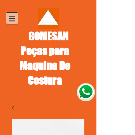
GOMESAN
Peças para
Maquina De
Costura