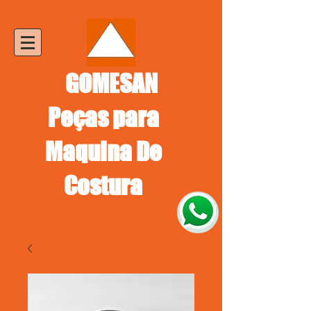
GOMESAN
Peças para
Maquina De
Costura