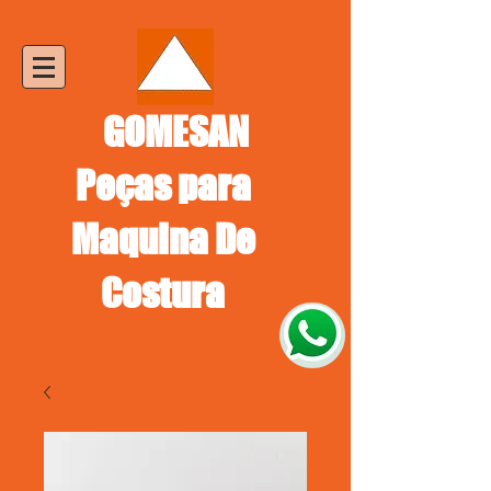
GOMESAN
Peças para
Maquina De
Costura