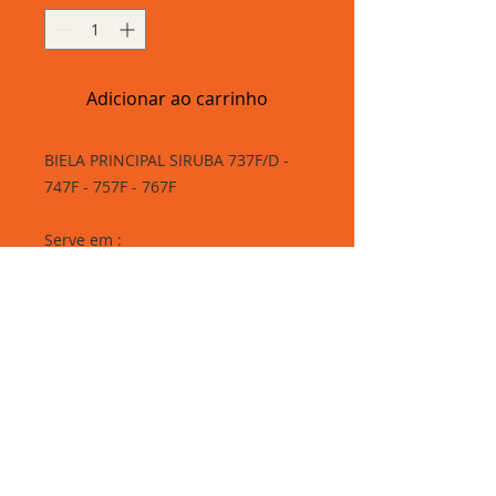
Adicionar ao carrinho
BIELA PRINCIPAL SIRUBA 737F/D -
747F - 757F - 767F
Serve em :
- Gemsy
- Yamata Fy33 - Fy44
- Zoje ZJ757B
- Lanmax Fy55 - Fy44
- Sun Special SS8803W - SS8804bk
Rua Elisa Whitaker, 285 - Brás, São Paulo-SP.