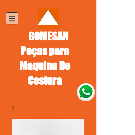
GOMESAN
Peças para
Maquina De
Costura