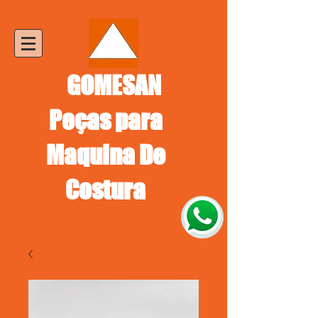
GOMESAN
Peças para
Maquina De
Costura