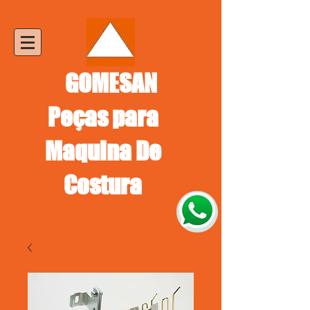
GOMESAN
Peças para
Maquina De
Costura