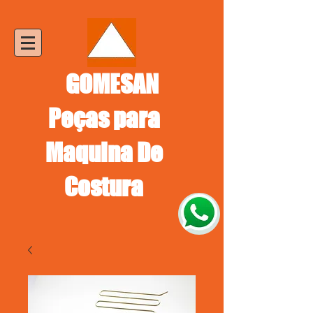
GOMESAN
Peças para
Maquina De
Costura