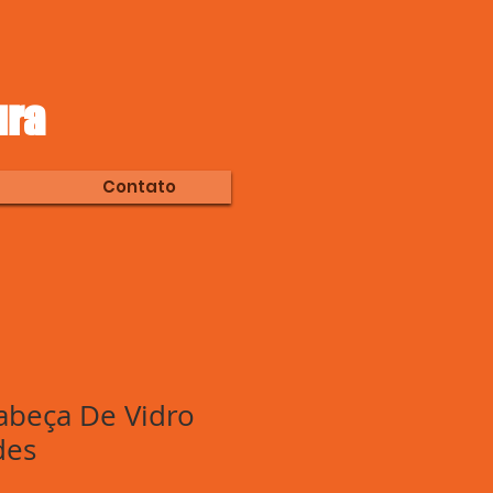
ura
Contato
Cabeça De Vidro
des