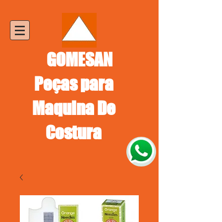
GOMESAN
Peças para
Maquina De
Costura