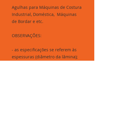
Agulhas para Máquinas de Costura
Industrial, Doméstica, Máquinas
de Bordar e etc.
OBSERVAÇÕES:
- as especificações se referem às
espessuras (diâmetro da lâmina);
- a letra ao lado do número indica
ponta bola do tipo B ou J;
- quando não há letra é agulha com
ponta normal (regular, R).
Rua Elisa Whitaker, 285 - Brás, São Paulo-SP.
Segunda à sexta: 06h30 às 16h30 - Sábados: