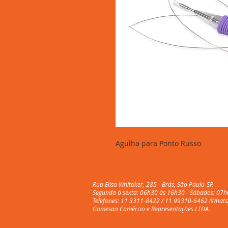
Agulha para Ponto Russo
Rua Elisa Whitaker, 285 - Brás, São Paulo-SP.
Segunda à sexta: 06h30 às 16h30 - Sábados: 07h
Telefones: 11 3311-8422 / 11 99310-6462 (Whats
Gomesan Comércio e Representações LTDA.