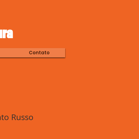
ura
Contato
nto Russo