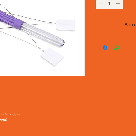
Adic
00 às 12h00.
App).