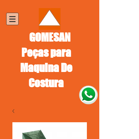
GOMESAN
Peças para
Maquina De
Costura