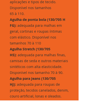
aplicações e tipos de tecido.
Disponível nos tamanhos
65 à 110.
A
g
u
lha de ponta bola (130/705 H
FG):
adequada para malhas em
geral, cortinas e roupas íntimas
com elástico. Disponível nos
tamanhos 70 à 110
A
g
u
lha Stretch (130/705
HS):
adequada para malhas finas,
camisas de seda e outros materiais
sintéticos com alta elasticidade.
Disponível nos tamanho 70 à 90.
A
g
u
lha para Jeans (130/705
HJ):
adequada para roupas de
proteção, tecidos canelados, denim,
couro artificial, lonas e oleados.
Disponível nos tamanhos 90 à 110
A
g
u
lha para couro (130/705 H