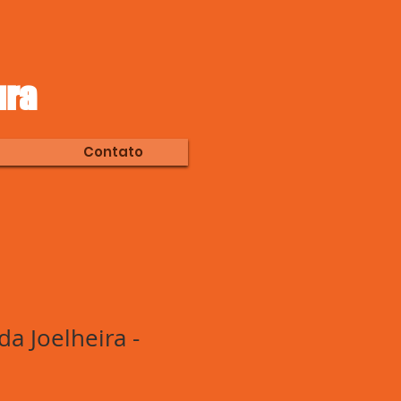
ura
Contato
a Joelheira -