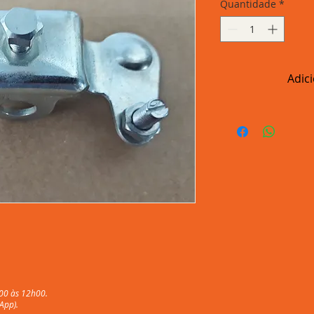
Quantidade
*
Adic
00 às 12h00.
App).