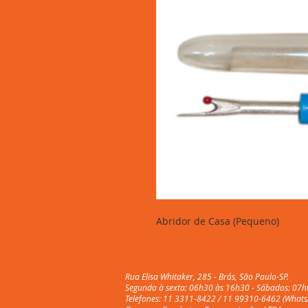
Abridor de Casa (Pequeno)
Rua Elisa Whitaker, 285 - Brás, São Paulo-SP.
Segunda à sexta: 06h30 às 16h30 - Sábados: 07h
Telefones: 11 3311-8422 / 11 99310-6462 (Whats