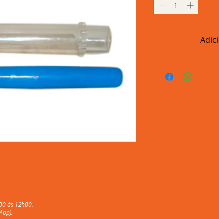
Adic
00 às 12h00.
App).